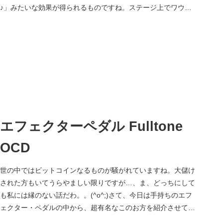
♪」みたいな効果が得られるものですね。ステージ上でワウペ
ダルをかっこ良く...
エフェクターペダル Fulltone
OCD
世の中ではビットコインなるものが騒がれていますね。大儲け
された方もいてうらやましい限りですが…、ま、どっちにして
も私には縁のない話だわ。。(^o^;)さて、今日は手持ちのエフ
ェクター・ペダルの中から、超有名なこのお方を紹介させてい
ただきたい...